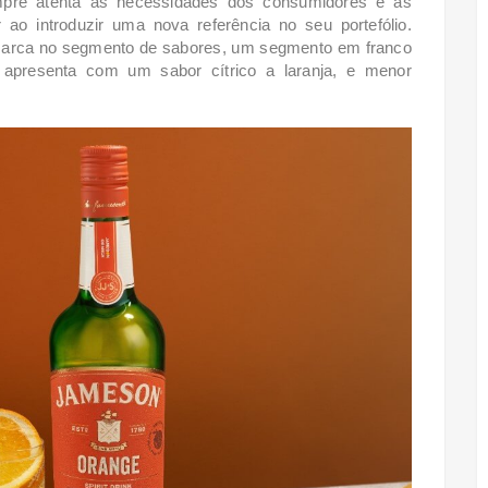
re atenta às necessidades dos consumidores e às
ao introduzir uma nova referência no seu portefólio.
arca no segmento de sabores, um segmento em franco
 apresenta com um sabor cítrico a laranja, e menor