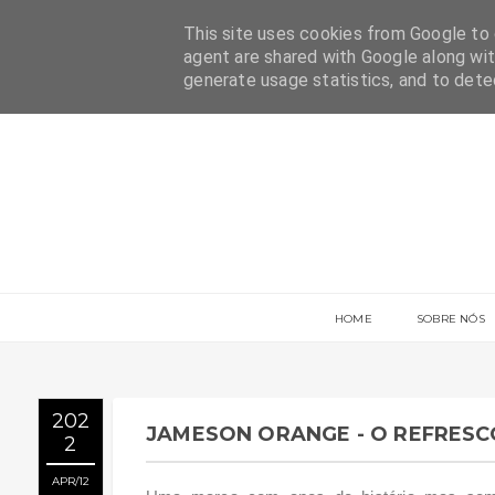
This site uses cookies from Google to d
agent are shared with Google along wit
generate usage statistics, and to det
HOME
SOBRE NÓS
202
JAMESON ORANGE - O REFRESC
2
APR
12