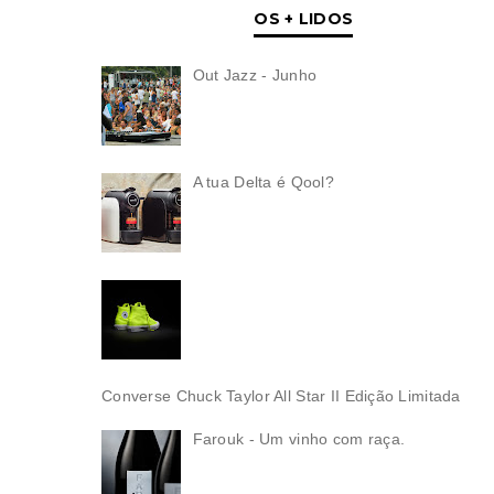
OS + LIDOS
Out Jazz - Junho
A tua Delta é Qool?
Converse Chuck Taylor All Star II Edição Limitada
Farouk - Um vinho com raça.