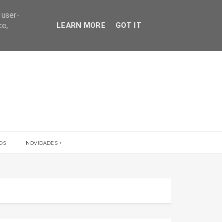
 user-
ce,
LEARN MORE
GOT IT
OS
NOVIDADES