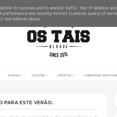
eliver its services and to analyze traffic. Your IP address and
h performance and security metrics to ensure quality of servi
ect and address abuse.
À MESA
CULTURA
LIFESTYLE
CONVERSAS SEM FILTR
O PARA ESTE VERÃO.