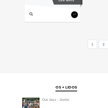
LER MAIS
1
2
OS + LIDOS
Out Jazz - Junho