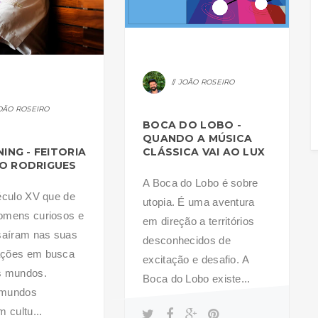
JOÃO ROSEIRO
OÃO ROSEIRO
BOCA DO LOBO -
QUANDO A MÚSICA
NING - FEITORIA
CLÁSSICA VAI AO LUX
O RODRIGUES
A Boca do Lobo é sobre
éculo XV que de
utopia. É uma aventura
omens curiosos e
em direção a territórios
saíram nas suas
desconhecidos de
ções em busca
excitação e desafio. A
s mundos.
Boca do Lobo existe...
 mundos
 cultu...