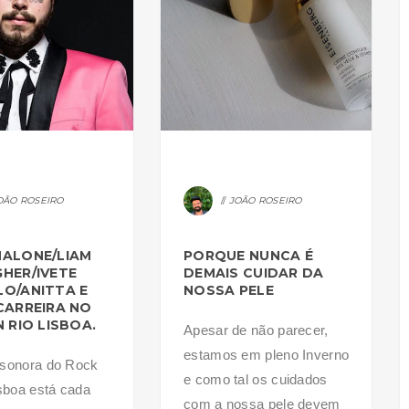
OÃO ROSEIRO
JOÃO ROSEIRO
MALONE/LIAM
PORQUE NUNCA É
HER/IVETE
DEMAIS CUIDAR DA
O/ANITTA E
NOSSA PELE
CARREIRA NO
N RIO LISBOA.
Apesar de não parecer,
estamos em pleno Inverno
 sonora do Rock
e como tal os cuidados
isboa está cada
com a nossa pele devem