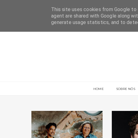
This site uses cookies from Google to d
agent are shared with Google along wit
generate usage statistics, and to det
HOME
SOBRE NÓS
COOLSTUFF
COOLTURA