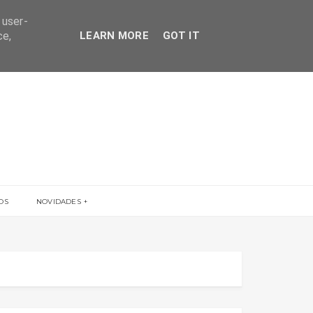
 user-
ce,
LEARN MORE
GOT IT
OS
NOVIDADES