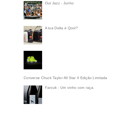
Out Jazz - Junho
A tua Delta é Qool?
Converse Chuck Taylor All Star II Edição Limitada
Farouk - Um vinho com raça.