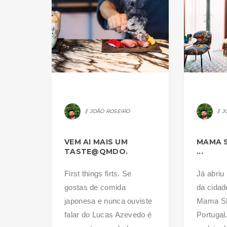
JOÃO ROSEIRO
J
VEM AI MAIS UM
MAMA S
TASTE@QMDO.
...
First things firts. Se
Já abriu
gostas de comida
da cidad
japonesa e nunca ouviste
Mama Sh
falar do Lucas Azevedo é
Portugal.