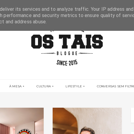
eliver its services and to analyze traffic. Your IP address and
h performance and security metrics to ensure quality of servi
ect and address abuse.
À MESA
CULTURA
LIFESTYLE
CONVERSAS SEM FILTR
CONVERSAS