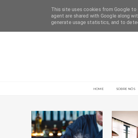
This site uses cookies from Google to d
agent are shared with Google along wit
generate usage statistics, and to det
HOME
SOBRE NÓS
COMIDA
LIFESTYLE