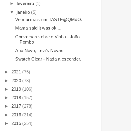
►
fevereiro
(1)
▼
janeiro
(5)
Vem ai mais um TASTE@QMdO.
Mama said it was ok ...
Conversas sobre o Vinho - João
Pombo
Ano Novo, Levi's Novas.
Swatch Clear - Nada a esconder.
►
2021
(75)
►
2020
(73)
►
2019
(106)
►
2018
(157)
►
2017
(278)
►
2016
(314)
►
2015
(254)