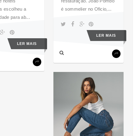
e hotéis
restauração. João Pombo
s escolheu a
é sommelier no Oficio,...
dade para ab...
LER MAIS
LER MAIS
LIFESTYLE