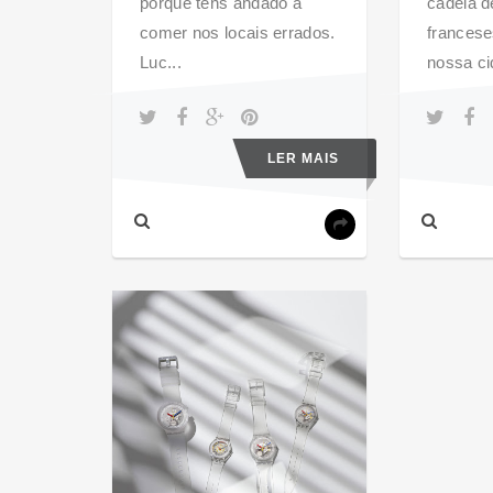
porque tens andado a
cadeia d
comer nos locais errados.
francese
Luc...
nossa ci
LER MAIS
COOLSTUFF