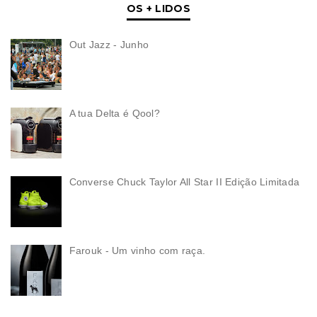
OS + LIDOS
Out Jazz - Junho
A tua Delta é Qool?
Converse Chuck Taylor All Star II Edição Limitada
Farouk - Um vinho com raça.