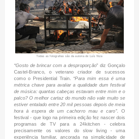
Todas as fotografias são da autoria de Luís Niza
“Gosto de brincar com a desproporção
” diz Gonçalo
Castel-Branco, o veterano criador de
sucessos
como o Presidential Train.
“Para mim essa é uma
métrica chave para avaliar a
qualidade dum festival
de música: quantas cabeças estavam entre mim e o
palco? O melhor
cartaz do mundo não vale muito se
estiver entalado entre 20 mil pessoas depois de meia
hora à
espera de um cachorro mau e caro”
.
O
festival - que logo na primeira edição fez nascer dois
programas de TV para a 24kitchen
- celebra
precisamente os valores do slow living - uma
experiência familiar, ancorada na
simplicidade de