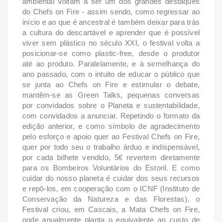
ambiental voltam a ser um dos grandes
destaques
do Chefs on Fire - assim sendo, como regressar ao
início e ao que é ancestral é
também deixar para trás
a cultura do descartável e aprender que é possível
viver sem plástico no
século XXI, o festival volta a
posicionar-se como plastic-free, desde o produtor
até ao produto.
Paralelamente, e à semelhança do
ano passado, com o intuito de educar o público que
se
junta ao Chefs on Fire e estimular o debate,
mantêm-se as Green Talks, pequenas conversas
por
convidados sobre o Planeta e sustentabilidade,
com convidados a anunciar.
Repetindo o formato da
edição anterior, e como símbolo de agradecimento
pelo esforço e
apoio quer ao Festival Chefs on Fire,
quer por todo seu o trabalho árduo e indispensável,
por
cada bilhete vendido, 5€ revertem diretamente
para os Bombeiros Voluntários do Estoril.
E como
cuidar do nosso planeta é cuidar dos seus recursos
e repô-los, em cooperação
com o ICNF (Instituto de
Conservação da Natureza e das Florestas), o
Festival criou, em Cascais,
a Mata Chefs on Fire,
onde anualmente planta o equivalente ao custo de