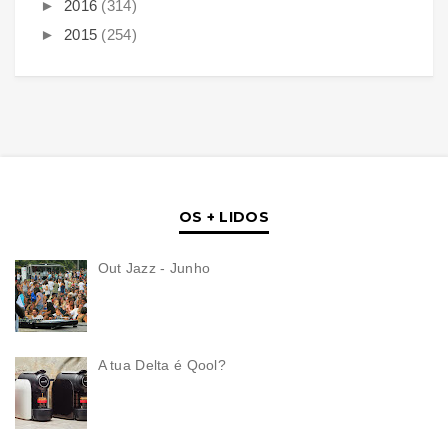
►
2016
(314)
►
2015
(254)
OS + LIDOS
Out Jazz - Junho
A tua Delta é Qool?