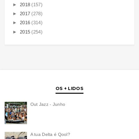
►
2018
(157)
►
2017
(278)
►
2016
(314)
►
2015
(254)
OS + LIDOS
Out Jazz - Junho
A tua Delta é Qool?