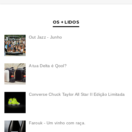
OS + LIDOS
Out Jazz - Junho
A tua Delta é Qool?
Converse Chuck Taylor All Star II Edição Limitada
Farouk - Um vinho com raça.