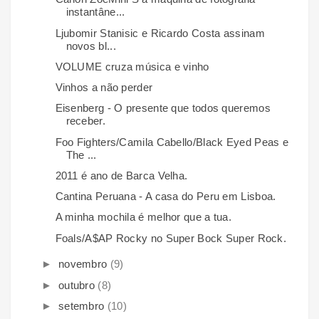
instantâne...
Ljubomir Stanisic e Ricardo Costa assinam
novos bl...
VOLUME cruza música e vinho
Vinhos a não perder
Eisenberg - O presente que todos queremos
receber.
Foo Fighters/Camila Cabello/Black Eyed Peas e
The ...
2011 é ano de Barca Velha.
Cantina Peruana - A casa do Peru em Lisboa.
A minha mochila é melhor que a tua.
Foals/A$AP Rocky no Super Bock Super Rock.
►
novembro
(9)
►
outubro
(8)
►
setembro
(10)