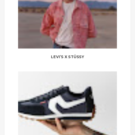
LEVI’S X STÜSSY