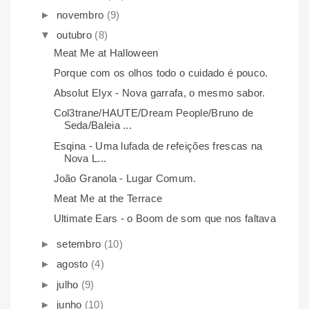
►
novembro
(9)
▼
outubro
(8)
Meat Me at Halloween
Porque com os olhos todo o cuidado é pouco.
Absolut Elyx - Nova garrafa, o mesmo sabor.
Col3trane/HAUTE/Dream People/Bruno de
Seda/Baleia ...
Esqina - Uma lufada de refeições frescas na
Nova L...
João Granola - Lugar Comum.
Meat Me at the Terrace
Ultimate Ears - o Boom de som que nos faltava
►
setembro
(10)
►
agosto
(4)
►
julho
(9)
►
junho
(10)