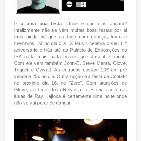
Ir a uma boa festa.
Onde é que elas andam?
Infelizmente não se vêm muitas boas festas por ai
mas ainda há que as faça com cabeça, troco e
membros. Já no dia 9 a LX Music celebra o seu 11º
aniversário e trás até ao Palácio de Exposições do
ISA nada mais nada menos que Joseph Capriati.
Com ele vêm também John-E, Steve Menta, Glove,
Trigger e Qwyatt. As entradas custam 20€ em pré
venda e 25€ no dia. Outra opção é a festa da Contakt
no próximo dia 16, no "Zero". Com atuações de
Glove, Joshmo, João Relvas e a estreia em terras
lusas de Ray Kajioka é certamente uma noite onde
não se vai parar de dançar.