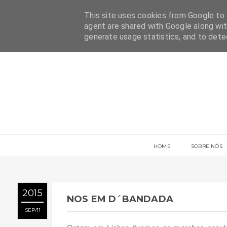
This site uses cookies from Google to d
agent are shared with Google along wit
generate usage statistics, and to det
HOME
SOBRE NÓS
2015
NOS EM D´BANDADA
SEP
11