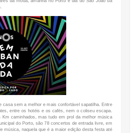
ares da moda, amanhã no Porto é dia do São João da
.
de casa sem a melhor e mais confortável sapatilha. Entre
antes, entre os hotéis e os cafés, nem o coliseu escapa.
os Km caminhados, mas tudo em prol da melhor música
icipal do Porto, são 78 concertos de entrada livre, em
e música, naquela que é a maior edição desta festa até