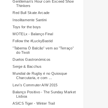
Gentleman's Hour com Exceed Shoe
Thinkers
Red Bull Skate Arcade
Insolitamente Santini
Toys for the boys
MOTELx - Balanço Final
Follow the #LuckyBastid
"Taberna Ó Balcão" vem ao "Terraço"
do Tivoli
Duelos Gastronómicos
Serge & Bacchus
Mundial de Rugby é no Quiosque
Charcutaria, e com ...
Levi's Commuter A/W 2015
Balanço Positivo - The Sunday Market
Lisboa
ASICS Tiger - Winter Trail