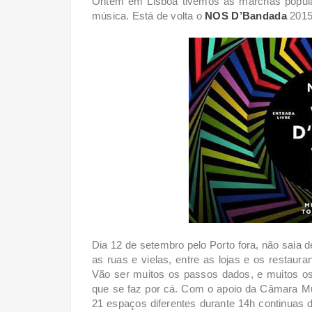
Ontem em Lisboa tivemos as marchas popul
música. Está de volta o
NOS D’Bandada
2015
Dia 12 de setembro pelo Porto fora, não saia 
as ruas e vielas, entre as lojas e os restaur
Vão ser muitos os passos dados, e muitos 
que se faz por cá. Com o apoio da Câmara Mun
21 espaços diferentes durante 14h continuas d