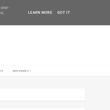
 user-
ce,
LEARN MORE
GOT IT
OS
NOVIDADES