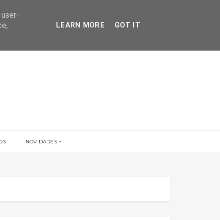
 user-
ce,
LEARN MORE
GOT IT
OS
NOVIDADES