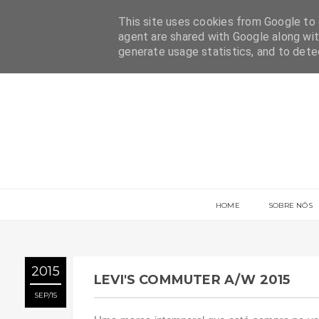
This site uses cookies from Google to d
agent are shared with Google along wit
generate usage statistics, and to det
HOME
SOBRE NÓS
2015
LEVI'S COMMUTER A/W 2015
SEP
15