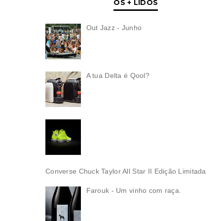
OS + LIDOS
Out Jazz - Junho
A tua Delta é Qool?
Converse Chuck Taylor All Star II Edição Limitada
Farouk - Um vinho com raça.