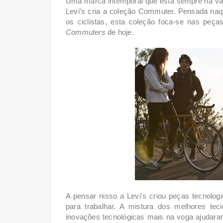
Uma marca intemporal que está sempre na van
Levi's cria a coleção Commuter. Pensada na
os ciclistas, esta coleção foca-se nas peç
Commuters
de hoje.
A pensar nisso a Levi's criou peças tecnolo
para trabalhar. A mistura dos melhores te
inovações tecnológicas mais na voga ajudar