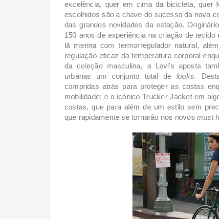
excelência, quer em cima da bicicleta, quer f
escolhidos são a chave do sucesso da nova 
das grandes novidades da estação. Originári
150 anos de experiência na criação de tecido 
lã merina com termorregulador natural, alé
regulação eficaz da temperatura corporal enqu
da coleção masculina, a Levi's aposta ta
urbanas um conjunto total de
looks.
Dest
compridas atrás para proteger as costas en
mobilidade; e o icónico Trucker Jacket em al
costas,
que para além de um estilo sem prece
que rapidamente se tornarão nos novos
must 