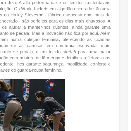
ora dela. A alta-performance e os tecidos sustentáveis
coleção. Os Work Jackets em algodão encerado são uma
os da Halley Steveson - fábrica escocesa com mais de
encerado - são perfeitos para os dias mais chuvosos. A
m de ajudar a manter-nos quentes, ainda garante uma
anto se pedala. Mas a inovação não fica por aqui. Além
mbém
numa coleção feminina, oferecendo às ciclistas
acam-se as camisas em cambraia escovada, mais
quanto se pedala, e em tecido
stretch
para uma maior
godão
com mistura de lã merina e detalhes refletores nas
dente, lhes garante segurança, mobilidade, conforto e
haves
do guarda-roupa feminino.