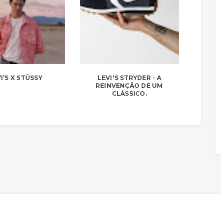
I’S X STÜSSY
LEVI'S STRYDER - A
REINVENÇÃO DE UM
CLÁSSICO.