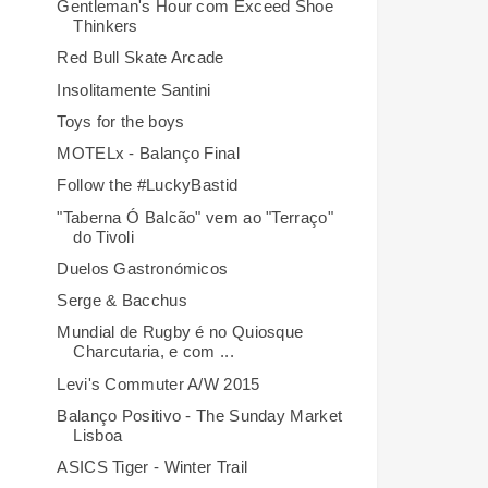
Gentleman's Hour com Exceed Shoe
Thinkers
Red Bull Skate Arcade
Insolitamente Santini
Toys for the boys
MOTELx - Balanço Final
Follow the #LuckyBastid
"Taberna Ó Balcão" vem ao "Terraço"
do Tivoli
Duelos Gastronómicos
Serge & Bacchus
Mundial de Rugby é no Quiosque
Charcutaria, e com ...
Levi's Commuter A/W 2015
Balanço Positivo - The Sunday Market
Lisboa
ASICS Tiger - Winter Trail