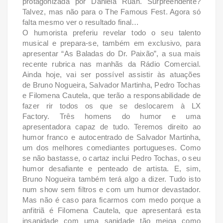
protagonizada por Daniela Ruah.
Surpreendente?
Talvez, mas não para o The Famous Fest. Agora só
falta mesmo ver o resultado final…
O humorista preferiu revelar todo o seu talento
musical e prepara-se, também em exclusivo, para
apresentar “As Baladas do Dr. Paixão”, a sua mais
recente rubrica nas manhãs da Rádio Comercial.
Ainda hoje, vai ser possível assistir às atuações
de
Bruno Nogueira, Salvador Martinha, Pedro Tochas
e Filomena Cautela, que terão a responsabilidade de
fazer rir todos os que se deslocarem à LX
Factory.
Três homens do humor e uma
apresentadora capaz de tudo. Teremos direito ao
humor franco e autocentrado de Salvador Martinha,
um dos melhores comediantes portugueses. Como
se não bastasse, o cartaz inclui Pedro Tochas, o seu
humor desafiante e penteado de artista. E, sim,
Bruno Nogueira também terá algo a dizer. Tudo isto
num show sem filtros e com um humor devastador.
Mas não é caso para ficarmos com medo porque a
anfitriã é Filomena Cautela, que apresentará esta
insanidade com uma sanidade tão meiga como