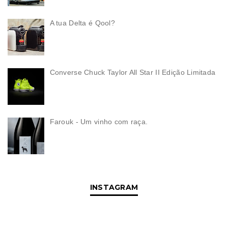
A tua Delta é Qool?
Converse Chuck Taylor All Star II Edição Limitada
Farouk - Um vinho com raça.
INSTAGRAM