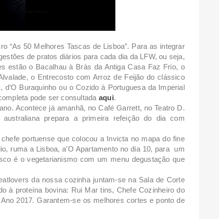
vro
“As 50 Melhores Tascas de Lisboa”. Para as integrar
stões de pratos diários para cada dia da LFW, ou seja,
les estão o Bacalhau à Brás da Antiga Casa Faz Frio, o
alade, o Entrecosto com Arroz de Feijão do clássico
, d’O Buraquinho ou o Cozido à Portuguesa da Imperial
 completa pode ser consultada
aqui
.
ano. Acontece já amanhã, no Café Garrett, no Teatro D.
 australiana prepara a primeira refeição do dia com
hefe portuense que colocou a Invicta no mapa do fine
io, ruma a Lisboa, a’O Apartamento no dia 10, para um
 Vasco é o vegetarianismo com um menu degustação que
atlovers da nossa cozinha juntam-se na Sala de Corte
o à proteína bovina: Rui Mar tins, Chefe Cozinheiro do
 Ano 2017. Garantem-se os melhores cortes e ponto de