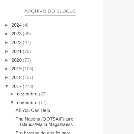
ARQUIVO DO BLOGUE
►
2024
(4)
►
2023
(45)
►
2022
(47)
►
2021
(75)
►
2020
(73)
►
2019
(106)
►
2018
(157)
▼
2017
(278)
►
dezembro
(20)
▼
novembro
(17)
All You Can Help
The National/QOTSA/Future
Islands/Mallu Magalhães/...
E o barman do ano foi para....