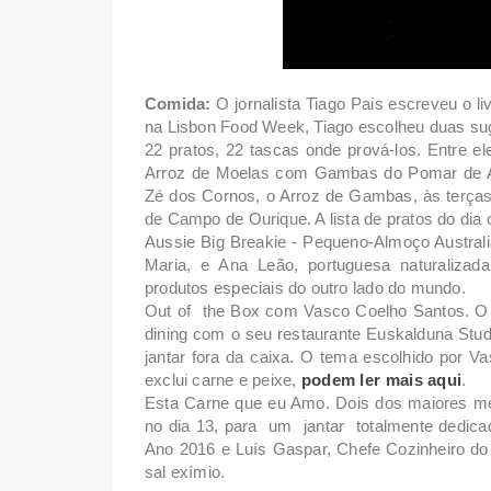
Comida:
O jornalista Tiago Pais escreveu o li
na Lisbon Food Week, Tiago escolheu duas suge
22 pratos, 22 tascas onde prová-los. Entre e
Arroz de Moelas com Gambas do Pomar de Alv
Zé dos Cornos, o Arroz de Gambas, às terças
de Campo de Ourique. A lista de pratos do dia
Aussie Big Breakie - Pequeno-Almoço Australi
Maria, e Ana Leão, portuguesa naturalizada
produtos especiais do outro lado do mundo.
Out of the Box com Vasco Coelho Santos. O c
dining com o seu restaurante Euskalduna Stud
jantar fora da caixa. O tema escolhido por
exclui carne e peixe,
podem ler mais aqui
.
Esta Carne que eu Amo. Dois dos maiores me
no dia 13, para um jantar totalmente dedicad
Ano 2016 e Luís Gaspar, Chefe Cozinheiro do
sal exímio.