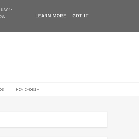
 user-
ce,
LEARN MORE
GOT IT
OS
NOVIDADES