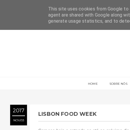
This site uses cookies from Google to d
agent are shared with Google along wit
generate usage statistics, and to det
HOME
SOBRE NÓS
2017
LISBON FOOD WEEK
NOV
03