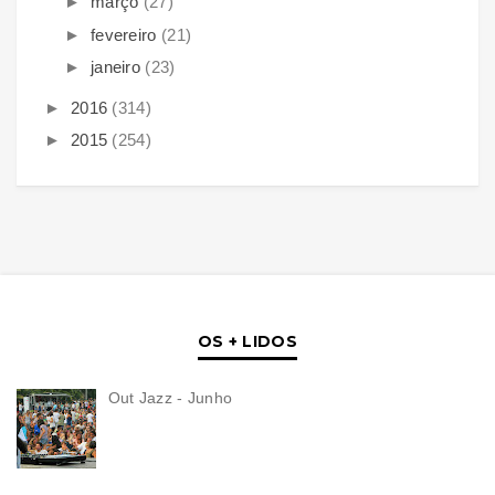
►
março
(27)
►
fevereiro
(21)
►
janeiro
(23)
►
2016
(314)
►
2015
(254)
OS + LIDOS
Out Jazz - Junho