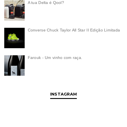
A tua Delta é Qool?
Converse Chuck Taylor All Star II Edição Limitada
Farouk - Um vinho com raça.
INSTAGRAM