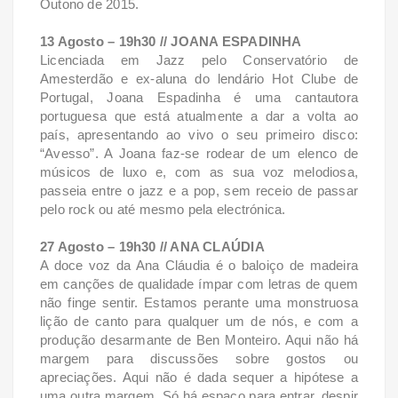
Outono de 2015.
13 Agosto – 19h30 // JOANA ESPADINHA
Licenciada em Jazz pelo Conservatório de
Amesterdão e ex-aluna do lendário Hot Clube de
Portugal, Joana Espadinha é uma cantautora
portuguesa que está atualmente a dar a volta ao
país, apresentando ao vivo o seu primeiro disco:
“Avesso”. A Joana faz-se rodear de um elenco de
músicos de luxo e, com as sua voz melodiosa,
passeia entre o jazz e a pop, sem receio de passar
pelo rock ou até mesmo pela electrónica.
27 Agosto – 19h30 // ANA CLAÚDIA
A doce voz da Ana Cláudia é o baloiço de madeira
em canções de qualidade ímpar com letras de quem
não finge sentir. Estamos perante uma monstruosa
lição de canto para qualquer um de nós, e com a
produção desarmante de Ben Monteiro. Aqui não há
margem para discussões sobre gostos ou
apreciações. Aqui não é dada sequer a hipótese a
uma outra margem. Só há espaço para entrar, despir