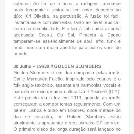
sabores. Ao fim de 5 anos, a rodagem tornou-se
mais frequente e juntou-se um novo elemento ao
dúo: Iúri Oliveira, na percussão. A fusão foi fácil,
instantânea e complementar, tanto ao nível musical,
como na cumplicidade. E o Iúri já tinha uma alcunha
adequada: Cacau. Os Sal, Pimenta & Cacau
temperam-se essencialmente de soul, afro, funk e
mpb, mas com muita abertura para outros sons do
mundo.
30 Julho – 19h30 // GOLDEN SLUMBERS
Golden Slumbers é um duo composto pelas irmãs
Cat e Margarida Falcão. Inspirado pelo country e o
folk anglo-saxónico, assente em harmonias vocais e
nascido no seio de uma cultura Do It Yourself (DIY).
Este projeto viu a luz em 2013, quando as irmãs
começaram a compor temas regularmente. Com um
pé em Lisboa e outro em Londres, onde metade do
duo se encontra, as Golden Slumbers estão
atualmente a apresentar o seu primeiro EP ao vivo.
O primeiro disco de longa duração será lançado no