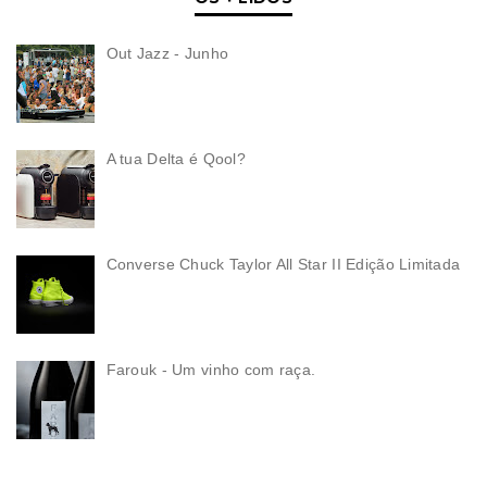
Out Jazz - Junho
A tua Delta é Qool?
Converse Chuck Taylor All Star II Edição Limitada
Farouk - Um vinho com raça.