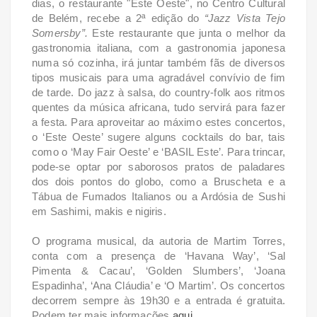
dias, o restaurante "Este Oeste", no Centro Cultural
de Belém, recebe a 2ª edição do
“Jazz Vista Tejo
Somersby”.
Este restaurante que junta o melhor da
gastronomia italiana, com a gastronomia japonesa
numa só cozinha, irá juntar também fãs de diversos
tipos musicais para uma agradável convívio de fim
de tarde. Do jazz à salsa, do country-folk aos ritmos
quentes da música africana, tudo servirá para fazer
a festa.
Para aproveitar ao máximo estes concertos,
o ‘Este Oeste’ sugere alguns cocktails do bar, tais
como o ‘May Fair Oeste’ e ‘BASIL Este’. Para trincar,
pode-se optar por saborosos pratos de paladares
dos dois pontos do globo, como a Bruscheta e a
Tábua de Fumados Italianos ou a Ardósia de Sushi
em Sashimi, makis e nigiris.
O programa musical, da autoria de Martim Torres,
conta com a presença de ‘Havana Way’, ‘Sal
Pimenta & Cacau’, ‘Golden Slumbers’, ‘Joana
Espadinha’, ‘Ana Cláudia’ e ‘O Martim’. Os concertos
decorrem sempre às 19h30 e a entrada é gratuita.
Podem ter mais informações
aqui
.