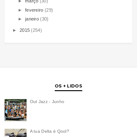
►
março
(30)
►
fevereiro
(29)
►
janeiro
(30)
►
2015
(254)
OS + LIDOS
Out Jazz - Junho
A tua Delta é Qool?