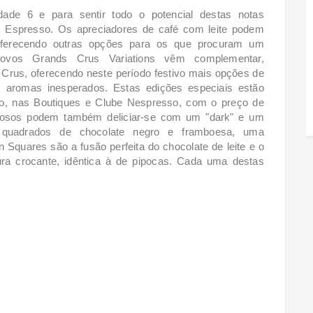
de 6 e para sentir todo o potencial destas notas
 Espresso. Os apreciadores de café com leite podem
oferecendo outras opções para os que procuram um
ovos Grands Crus Variations vêm complementar,
rus, oferecendo neste período festivo mais opções de
 aromas inesperados. Estas edições especiais estão
mpo, nas Boutiques e Clube Nespresso, com o preço de
ulosos podem também deliciar-se com um "dark" e um
 quadrados
de chocolate negro e framboesa, uma
 Squares são a fusão perfeita do
chocolate de leite e o
ura crocante, idêntica à de pipocas. Cada uma destas