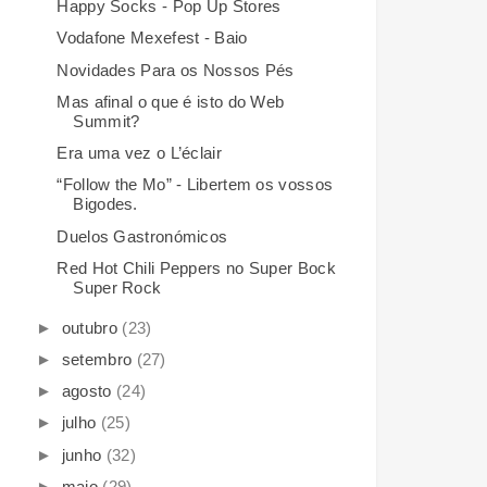
Happy Socks - Pop Up Stores
Vodafone Mexefest - Baio
Novidades Para os Nossos Pés
Mas afinal o que é isto do Web
Summit?
Era uma vez o L’éclair
“Follow the Mo” - Libertem os vossos
Bigodes.
Duelos Gastronómicos
Red Hot Chili Peppers no Super Bock
Super Rock
►
outubro
(23)
►
setembro
(27)
►
agosto
(24)
►
julho
(25)
►
junho
(32)
►
maio
(29)