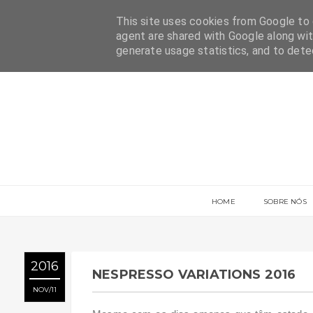
This site uses cookies from Google to d
agent are shared with Google along wit
generate usage statistics, and to det
HOME
SOBRE NÓS
2016
NESPRESSO VARIATIONS 2016
NOV
11