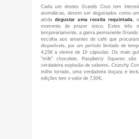
Cada um destes Grands Crus tem intensida
aromáticas, devem ser degustados como um
ainda
degustar uma receita requintada
, 
momento de prazer único. Estes três n
temporariamente, a gama permanente Grands C
escolha aos amantes do café que procuram
disponíveis, por um período limitado de te
4,25€ a sleeve de 10 cápsulas. Os mais g
"milk" chocolate.
Raspberry Squares são
verdadeira
explosão de sabores.
Crunchy Corn
milho torrado, uma verdadeira
doçura e text
edições tem o valor de 7,50€.