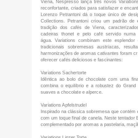
Viena, Nespresso lança três novos Variatio
reconfortante, criados para satisfazer e encan
Lorenzo Petrantoni dá o toque único de des
Collections. Petrantoni criou um padrão de
tradição dos cafés de Viena, caracteriza
cadeiras thonet e pelo café servido numa
água.
Variations combinam este esplendo
tradicionais sobremesas austríacas, resul
harmonizações de aromas cativantes foram cri
oferecer cafés deliciosos e fascinantes:
Variations Sachertorte
Idêntica ao bolo de chocolate com uma fin
combina o equilíbrio e a robustez do Gran
suaves a chocolate e alperce.
Variations Apfelstrudel
Inspirado na clássica sobremesa que contém
com um toque final de canela. Neste tentador 
complementado por aromas a pastelaria, maçã
Variations Linzer Torte