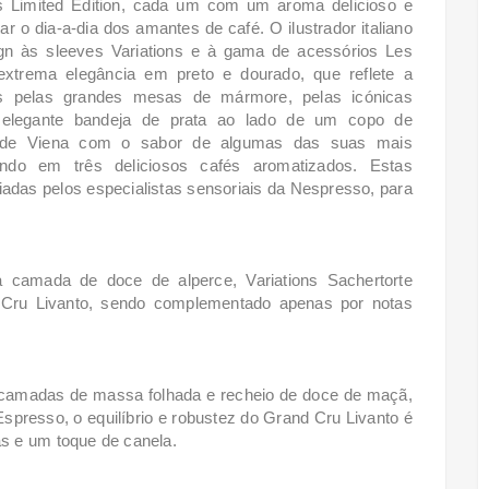
ns Limited Edition, cada um com um aroma delicioso e
tar o dia-a-dia dos amantes de café.
O ilustrador italiano
ign às sleeves Variations e à gama de acessórios Les
 extrema elegância em preto e dourado, que reflete a
dos pelas grandes mesas de mármore, pelas icónicas
 elegante bandeja de prata ao lado de um copo de
r de Viena com o sabor de algumas das suas mais
tando em três deliciosos cafés aromatizados.
Estas
adas pelos especialistas sensoriais da Nespresso, para
a camada de doce de alperce, Variations Sachertorte
d Cru Livanto, sendo complementado apenas por notas
 camadas de massa folhada e recheio de doce de maçã,
Espresso, o equilíbrio e robustez do Grand Cru Livanto é
s e um toque de canela.