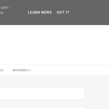
 user-
ce,
LEARN MORE
GOT IT
OS
NOVIDADES