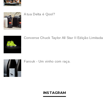
A tua Delta é Qool?
Converse Chuck Taylor All Star II Edição Limitada
Farouk - Um vinho com raça.
INSTAGRAM