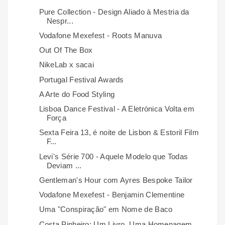
Pure Collection - Design Aliado à Mestria da
Nespr...
Vodafone Mexefest - Roots Manuva
Out Of The Box
NikeLab x sacai
Portugal Festival Awards
A Arte do Food Styling
Lisboa Dance Festival - A Eletrónica Volta em
Força
Sexta Feira 13, é noite de Lisbon & Estoril Film
F...
Levi's Série 700 - Aquele Modelo que Todas
Deviam ...
Gentleman's Hour com Ayres Bespoke Tailor
Vodafone Mexefest - Benjamin Clementine
Uma "Conspiração" em Nome de Baco
Costa Pinheiro: Um Livro, Uma Homenagem