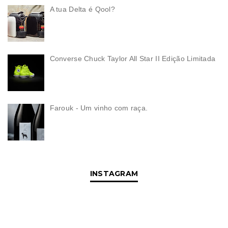
A tua Delta é Qool?
Converse Chuck Taylor All Star II Edição Limitada
Farouk - Um vinho com raça.
INSTAGRAM