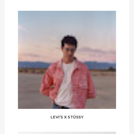
LEVI’S X STÜSSY