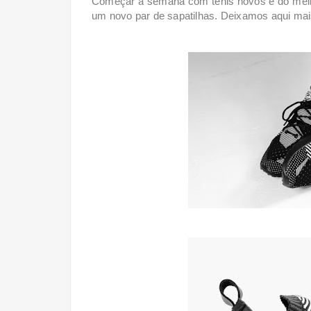
Começar a semana com ténis novos é do melho
um novo par de sapatilhas. Deixamos aqui m