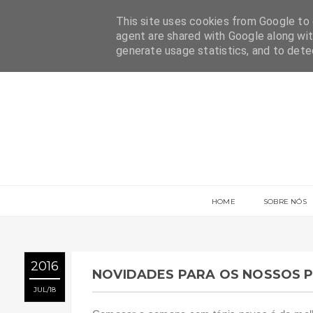
This site uses cookies from Google to d
agent are shared with Google along wit
generate usage statistics, and to det
HOME
SOBRE NÓS
2016
NOVIDADES PARA OS NOSSOS 
JUL
18