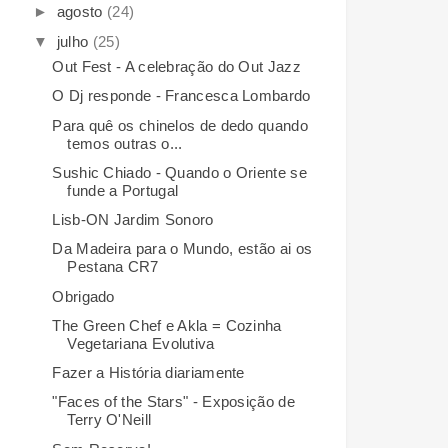
►
agosto
(24)
▼
julho
(25)
Out Fest - A celebração do Out Jazz
O Dj responde - Francesca Lombardo
Para quê os chinelos de dedo quando
temos outras o...
Sushic Chiado - Quando o Oriente se
funde a Portugal
Lisb-ON Jardim Sonoro
Da Madeira para o Mundo, estão ai os
Pestana CR7
Obrigado
The Green Chef e Akla = Cozinha
Vegetariana Evolutiva
Fazer a História diariamente
"Faces of the Stars" - Exposição de
Terry O'Neill