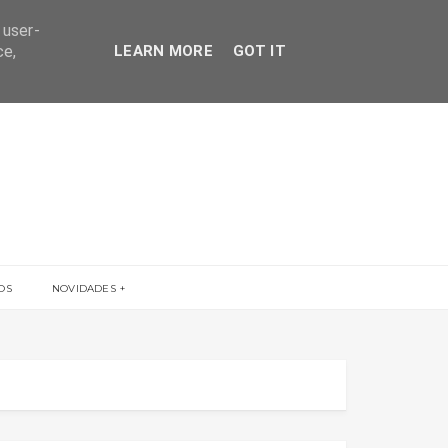
 user-
ce,
LEARN MORE
GOT IT
OS
NOVIDADES