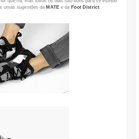
r que há, mas todos os dias são bons para se estrear
ais umas sugestões da
MATE
e da
Foot District
.