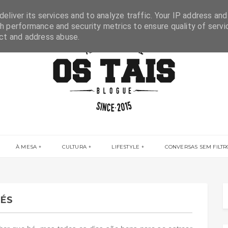
eliver its services and to analyze traffic. Your IP address and
h performance and security metrics to ensure quality of servi
ect and address abuse.
À MESA
CULTURA
LIFESTYLE
CONVERSAS SEM FILTR
PÉS