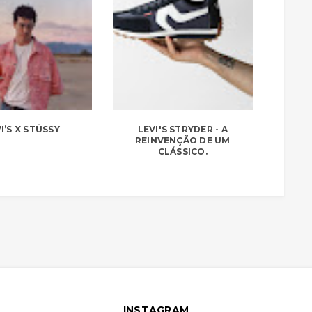
I’S X STÜSSY
LEVI'S STRYDER - A
REINVENÇÃO DE UM
CLÁSSICO.
INSTAGRAM