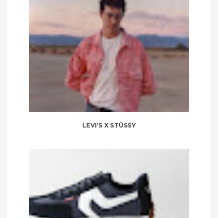
LEVI’S X STÜSSY