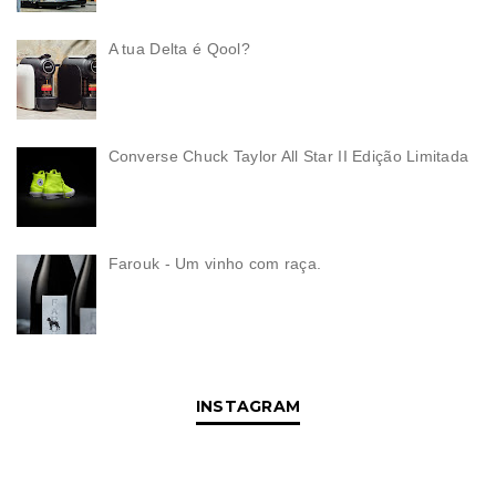
A tua Delta é Qool?
Converse Chuck Taylor All Star II Edição Limitada
Farouk - Um vinho com raça.
INSTAGRAM