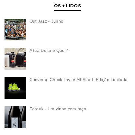
OS + LIDOS
Out Jazz - Junho
A tua Delta é Qool?
Converse Chuck Taylor All Star II Edição Limitada
Farouk - Um vinho com raça.