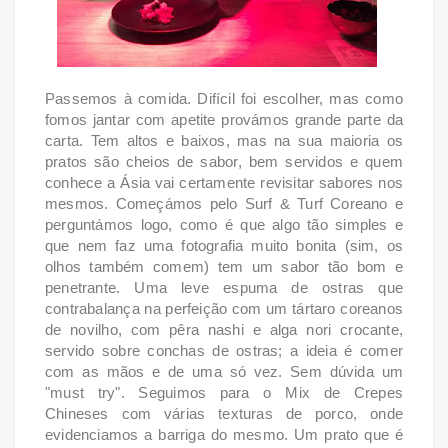
Passemos à comida. Difícil foi escolher, mas como
fomos jantar com apetite provámos grande parte da
carta. Tem altos e baixos, mas na sua maioria os
pratos são cheios de sabor, bem servidos e quem
conhece a Ásia vai certamente revisitar sabores nos
mesmos. Começámos pelo Surf & Turf Coreano e
perguntámos logo, como é que algo tão simples e
que nem faz uma fotografia muito bonita (sim, os
olhos também comem) tem um sabor tão bom e
penetrante. Uma leve espuma de ostras que
contrabalança na perfeição com um tártaro coreanos
de novilho, com pêra nashi e alga nori crocante,
servido sobre conchas de ostras; a ideia é comer
com as mãos e de uma só vez. Sem dúvida um
"must try". Seguimos para o Mix de Crepes
Chineses com várias texturas de porco, onde
evidenciamos a barriga do mesmo. Um prato que é