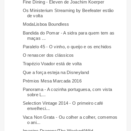
Fine Dining - Eleven de Joachim Koerper
Os Ministerium Streaming by Beefeater estão
de volta
ModaLisboa Boundless
Bandida do Pomar - A sidra para quem tem as
maças ...
Paralelo 45 - O vinho, o queijo e os enchidos
O renascer dos clássicos
Trapézio Voador está de volta
Que a força esteja na Disneyland
Prémios Mesa Marcada 2016
Panorama - A cozinha portuguesa, com vista
sobre L...
Selection Vintage 2014 - O primeiro café
envelheci...
Vaca Non Grata - Ou colher a colher, comemos
o ani...
Imagine Dragons/The Weeknd/Wild