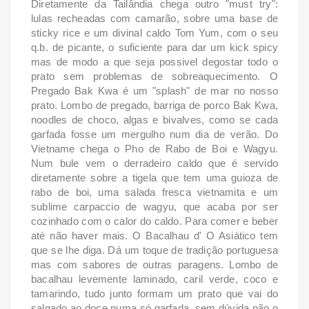
Diretamente da Tailândia chega outro "must try":
lulas recheadas com camarão, sobre uma base de
sticky rice e um divinal caldo Tom Yum, com o seu
q.b. de picante, o suficiente para dar um kick spicy
mas de modo a que seja possivel degostar todo o
prato sem problemas de sobreaquecimento. O
Pregado Bak Kwa é um "splash" de mar no nosso
prato. Lombo de pregado, barriga de porco Bak Kwa,
noodles de choco, algas e bivalves, como se cada
garfada fosse um mergulho num dia de verão. Do
Vietname chega o Pho de Rabo de Boi e Wagyu.
Num bule vem o derradeiro caldo que é servido
diretamente sobre a tigela que tem uma guioza de
rabo de boi, uma salada fresca vietnamita e um
sublime carpaccio de wagyu, que acaba por ser
cozinhado com o calor do caldo. Para comer e beber
até não haver mais. O Bacalhau d' O Asiático tem
que se lhe diga. Dá um toque de tradição portuguesa
mas com sabores de outras paragens. Lombo de
bacalhau levemente laminado, caril verde, coco e
tamarindo, tudo junto formam um prato que vai do
salgado ao doce numa só garfada, sem dúvida não o