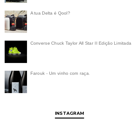
A tua Delta é Qool?
Converse Chuck Taylor All Star II Edição Limitada
Farouk - Um vinho com raça.
INSTAGRAM