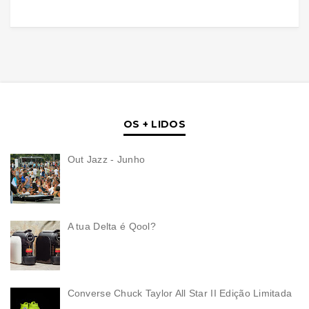
OS + LIDOS
Out Jazz - Junho
A tua Delta é Qool?
Converse Chuck Taylor All Star II Edição Limitada